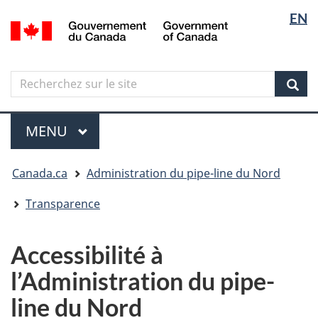
Sélectio
Langua
EN
Aller
Skip
Passer
/
de
selectio
au
to
à
Government
contenu
"About
la
la
of
principal
government"
version
Canada
langue
Search
Recherchez
HTML
sur
simplifiée
Sear
le
Menu
site
MENU
PRINCIPAL
Vous
Canada.ca
Administration du pipe-line du Nord
êtes
ici
Transparence
Accessibilité à
l’Administration du pipe-
line du Nord