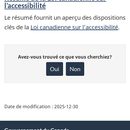
l’accessibilité
Le résumé fournit un aperçu des dispositions
clés de la
Loi canadienne sur l’accessibilité
.
Donnez
Avez-vous trouvé ce que vous cherchiez?
votre
rétroaction
Oui
Non
sur
cette
page
Date de modification :
2025-12-30
About