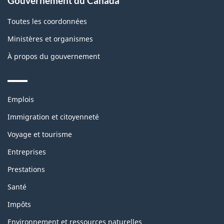
Gouvernement du Canada
this
site
Toutes les coordonnées
Ministères et organismes
À propos du gouvernement
Themes
Emplois
and
topics
Immigration et citoyenneté
Voyage et tourisme
Entreprises
Prestations
Santé
Impôts
Environnement et ressources naturelles