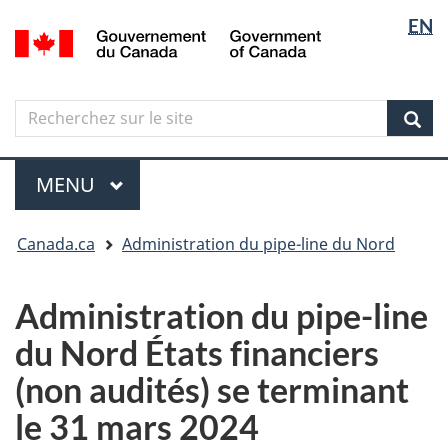
Sélectio
Langua
EN
Aller
Skip
Passer
/
de
selectio
au
to
à
Government
contenu
"About
la
la
of
principal
government"
version
Canada
langue
Search
Recherchez
HTML
sur
simplifiée
Sear
le
Menu
site
MENU
PRINCIPAL
Vous
Canada.ca
Administration du pipe-line du Nord
êtes
ici
Administration du pipe-line
du Nord États financiers
(non audités) se terminant
le 31 mars 2024