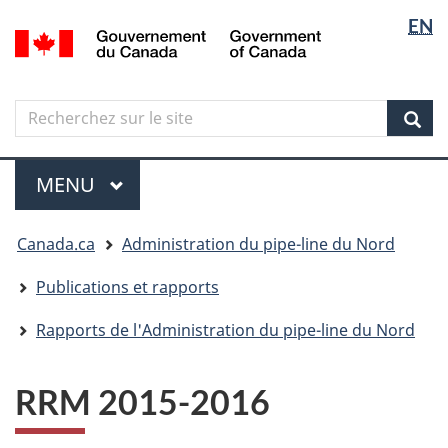
Sélectio
Langua
EN
Aller
Skip
Passer
/
de
selectio
au
to
à
Government
contenu
"About
la
la
of
principal
government"
version
Canada
langue
Search
Recherchez
HTML
sur
simplifiée
Sear
le
Menu
site
MENU
PRINCIPAL
Vous
Canada.ca
Administration du pipe-line du Nord
êtes
ici
Publications et rapports
Rapports de l'Administration du pipe-line du Nord
RRM 2015-2016