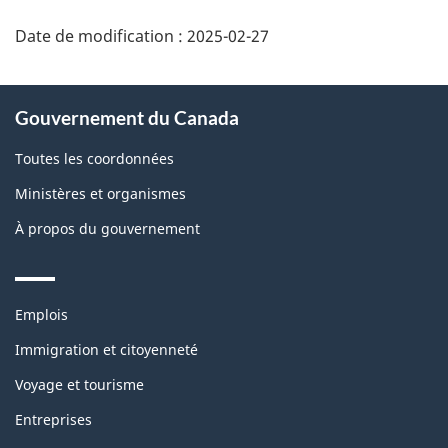
Date de modification :
2025-02-27
About
Gouvernement du Canada
this
site
Toutes les coordonnées
Ministères et organismes
À propos du gouvernement
Themes
Emplois
and
topics
Immigration et citoyenneté
Voyage et tourisme
Entreprises