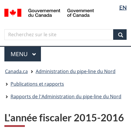
Sélectio
Langua
EN
Aller
Skip
Passer
/
de
selectio
au
to
à
Government
contenu
"About
la
la
of
principal
government"
version
Canada
langue
Search
Recherchez
HTML
sur
simplifiée
Sear
le
Menu
site
MENU
PRINCIPAL
Vous
Canada.ca
Administration du pipe-line du Nord
êtes
ici
Publications et rapports
Rapports de l'Administration du pipe-line du Nord
L'année fiscaler 2015-2016