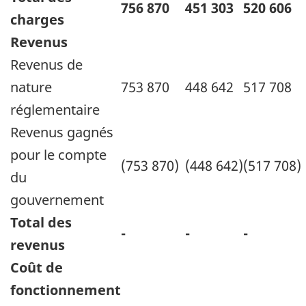
756 870
451 303
520 606
charges
Revenus
Revenus de
nature
753 870
448 642
517 708
réglementaire
Revenus gagnés
pour le compte
(753 870)
(448 642)
(517 708)
du
gouvernement
Total des
-
-
-
revenus
Coût de
fonctionnement