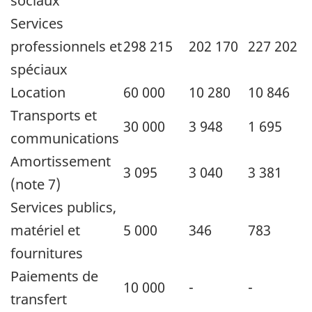
sociaux
Services
professionnels et
298 215
202 170
227 202
spéciaux
Location
60 000
10 280
10 846
Transports et
30 000
3 948
1 695
communications
Amortissement
3 095
3 040
3 381
(note 7)
Services publics,
matériel et
5 000
346
783
fournitures
Paiements de
10 000
-
-
transfert