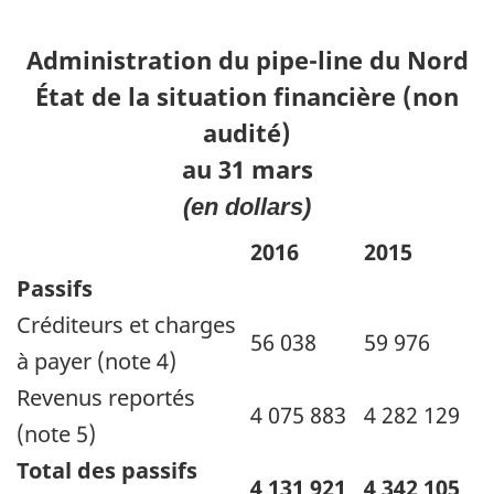
Administration du pipe-line du Nord
État de la situation financière (non
audité)
au 31 mars
(en dollars)
2016
2015
Passifs
Créditeurs et charges
56 038
59 976
à payer (note 4)
Revenus reportés
4 075 883
4 282 129
(note 5)
Total des passifs
4 131 921
4 342 105