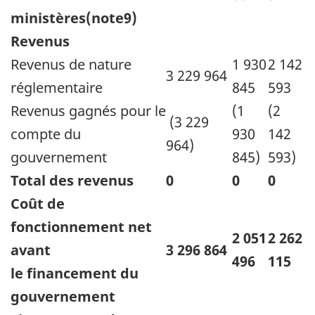
ministères(note9)
Revenus
Revenus de nature
1 930
2 142
3 229 964
réglementaire
845
593
Revenus gagnés pour le
(1
(2
(3 229
compte du
930
142
964)
gouvernement
845)
593)
Total des revenus
0
0
0
Coût de
fonctionnement net
2 051
2 262
avant
3 296 864
496
115
le financement du
gouvernement