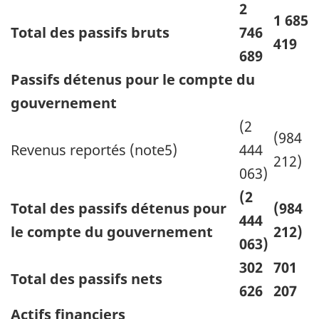
2
1 685
Total des passifs bruts
746
419
689
Passifs détenus pour le compte du
gouvernement
(2
(984
Revenus reportés (note5)
444
212)
063)
(2
Total des passifs détenus pour
(984
444
le compte du gouvernement
212)
063)
302
701
Total des passifs nets
626
207
Actifs financiers