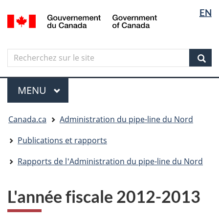
Sélectio
Langua
EN
Aller
Skip
Passer
/
de
selectio
au
to
à
Government
contenu
"About
la
la
of
principal
government"
version
Canada
langue
Search
Recherchez
HTML
sur
simplifiée
Sear
le
Menu
site
MENU
PRINCIPAL
Vous
Canada.ca
Administration du pipe-line du Nord
êtes
ici
Publications et rapports
Rapports de l'Administration du pipe-line du Nord
L'année fiscale 2012-2013