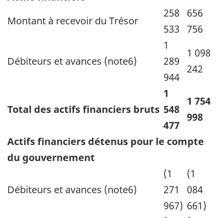
258
656
Montant à recevoir du Trésor
533
756
1
1 098
Débiteurs et avances (note6)
289
242
944
1
1 754
Total des actifs financiers bruts
548
998
477
Actifs financiers détenus pour le compte
du gouvernement
(1
(1
Débiteurs et avances (note6)
271
084
967)
661)