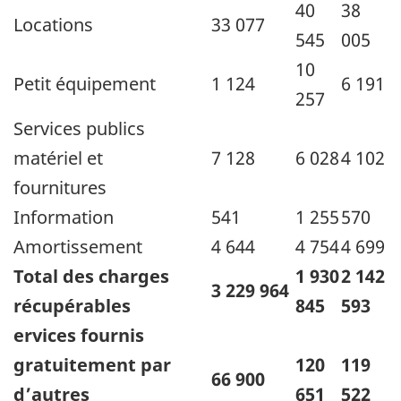
40
38
Locations
33 077
545
005
10
Petit équipement
1 124
6 191
257
Services publics
matériel et
7 128
6 028
4 102
fournitures
Information
541
1 255
570
Amortissement
4 644
4 754
4 699
Total des charges
1 930
2 142
3 229 964
récupérables
845
593
ervices fournis
gratuitement par
120
119
66 900
d’autres
651
522