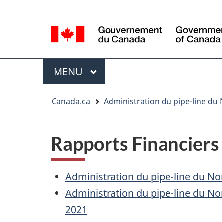
Sélection
Language
de
selection
la
langue
Menu
MENU
PRINCIPAL
Vous
Canada.ca
Administration du pipe-line du
êtes
ici
Rapports Financiers 
Administration du pipe-line du Nor
Administration du pipe-line du Nor
2021