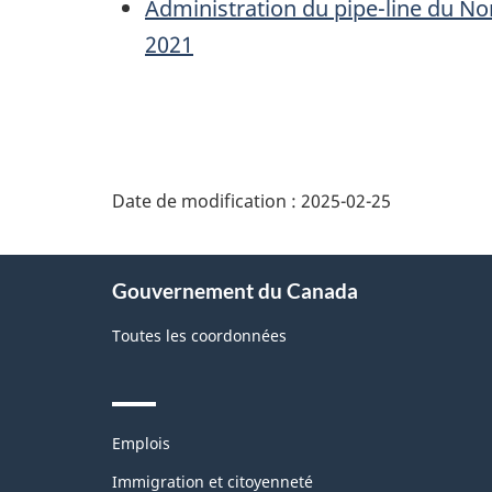
Administration du pipe-line du Nor
2021
Date de modification :
2025-02-25
About
Gouvernement du Canada
this
site
Toutes les coordonnées
Themes
Emplois
and
topics
Immigration et citoyenneté