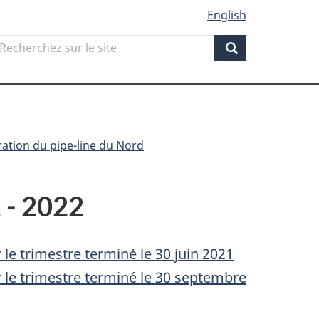
English
Search
echerchez
ur
Search
ite
ration du pipe-line du Nord
 - 2022
 le trimestre terminé le 30 juin 2021
r le trimestre terminé le 30 septembre