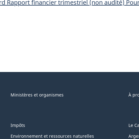
d Rapport financier trimestriel (non audité) Pou
Ministères et organismes
À pr
Impôts
Le C
Environnement et ressources naturelles
Arge