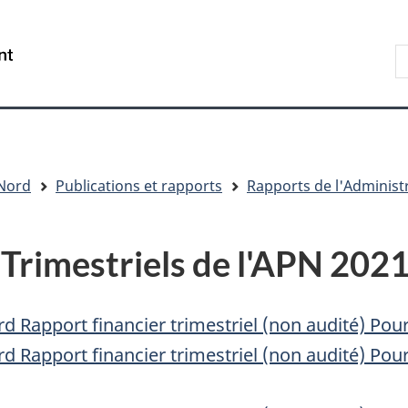
Aller
Skip
Passer
au
to
à
R
/
contenu
"About
la
s
Government
principal
government"
version
le
of
HTML
s
Canada
simplifiée
 Nord
Publications et rapports
Rapports de l'Administ
Trimestriels de l'APN 2021
d Rapport financier trimestriel (non audité) Pour
d Rapport financier trimestriel (non audité) Pou