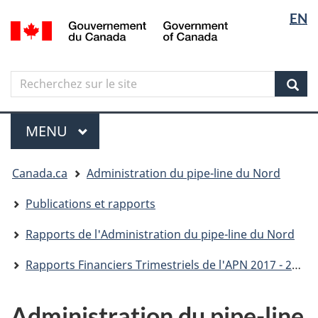
Sélectio
Langua
EN
Aller
Skip
Passer
/
de
selectio
au
to
à
Government
contenu
"About
la
la
of
principal
government"
version
Canada
langue
Search
Recherchez
HTML
sur
simplifiée
Sear
le
Menu
site
MENU
PRINCIPAL
Vous
Canada.ca
Administration du pipe-line du Nord
êtes
ici
Publications et rapports
Rapports de l'Administration du pipe-line du Nord
Rapports Financiers Trimestriels de l'APN 2017 - 2018
Administration du pipe-line