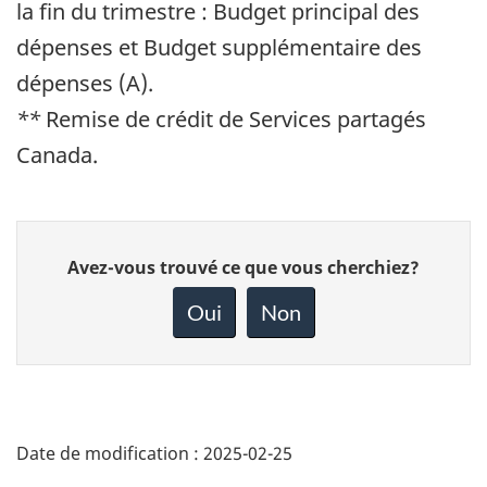
la fin du trimestre : Budget principal des
dépenses et Budget supplémentaire des
dépenses (A).
**
Remise de crédit de Services partagés
Canada.
Donnez
Avez-vous trouvé ce que vous cherchiez?
votre
rétroaction
Oui
Non
sur
cette
page
Date de modification :
2025-02-25