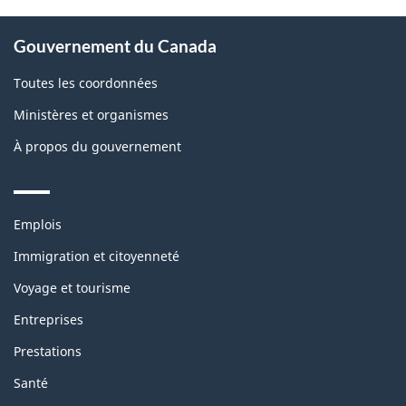
About
Gouvernement du Canada
this
site
Toutes les coordonnées
Ministères et organismes
À propos du gouvernement
Themes
Emplois
and
topics
Immigration et citoyenneté
Voyage et tourisme
Entreprises
Prestations
Santé