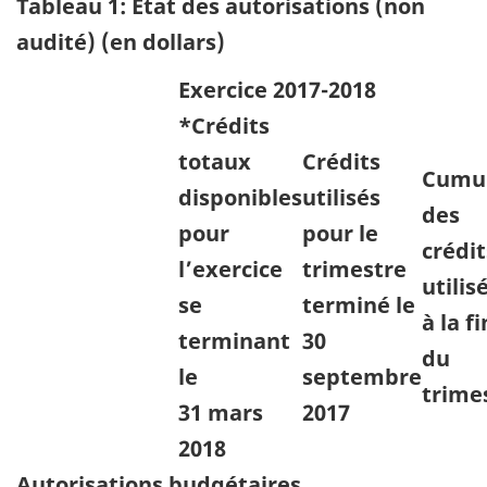
Tableau 1: État des autorisations (non
audité) (en dollars)
Exercice 2017-2018
*Crédits
totaux
Crédits
Cumu
disponibles
utilisés
des
pour
pour le
crédit
l’exercice
trimestre
utilis
se
terminé le
à la fi
terminant
30
du
le
septembre
trime
31 mars
2017
2018
Autorisations budgétaires