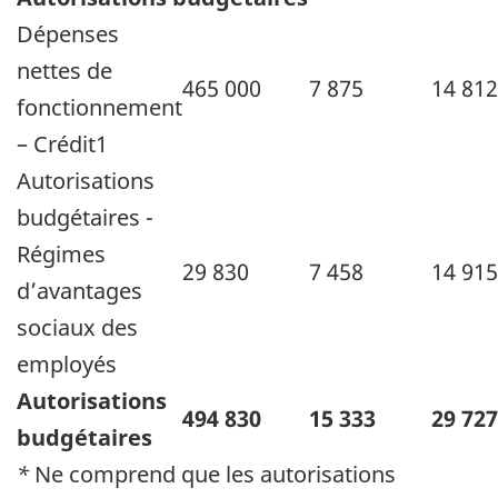
Dépenses
nettes de
465 000
7 875
14 812
fonctionnement
– Crédit1
Autorisations
budgétaires -
Régimes
29 830
7 458
14 915
d’avantages
sociaux des
employés
Autorisations
494 830
15 333
29 727
budgétaires
*
Ne comprend que les autorisations