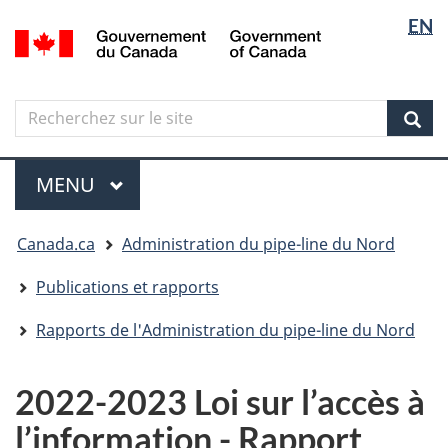
Sélectio
Langua
EN
Aller
Skip
Passer
/
de
selectio
au
to
à
Government
contenu
"About
la
la
of
principal
government"
version
Canada
langue
Search
Recherchez
HTML
sur
simplifiée
Sear
le
Menu
site
MENU
PRINCIPAL
Vous
Canada.ca
Administration du pipe-line du Nord
êtes
ici
Publications et rapports
Rapports de l'Administration du pipe-line du Nord
2022-2023 Loi sur l’accès à
l’information - Rapport